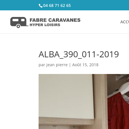
04 68 71 62 65
ACC
ALBA_390_011-2019
par
jean pierre
|
Août 15, 2018